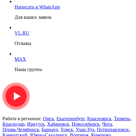
Написать в WhatsApp
Для ваших заявок
VL.RU
Отзывы
MAX
Наша группа
Работа в регионах:
Омск
,
Екатеринбург
,
Красноярск
,
Тюмень
,
Краснодар
,
Иркутск
,
Хабаровск
,
Новосибирск
,
Чита
,
Пермь
,
Челябинск
,
Барнаул
,
Томск
,
Улан-Удэ
,
Петропавловск-
Камчатский
,
Южно-Сахалинск
,
Воронеж
,
Кемерово
,