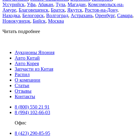
Уссурийск
,
Уфа
,
Абакан
,
Тула
,
Магадан
,
Комсомольск-на-
Амуре
,
Благовещенск
,
Братск
,
Якутск
,
Ростов-на-Дону
,
Находка
,
Белогорск
,
Волгоград
,
Астрахань
,
Оренбург
,
Самара
,
Новокузнецк
,
Бийск
,
Москва
Читать подробнее
Аукционы Япония
Авто Китай
Авто Корея
Запчасти из Китая
Распил
О компании
Статьи
Отзывы
Контакты
8 (800) 550 21 91
8 (994) 102-66-03
Офис
8 (423) 290-85-95